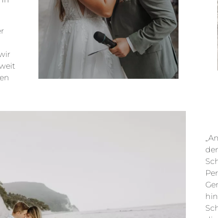
r
wir
weit
den
„An
dem
Sch
Per
Gen
hin
Sch