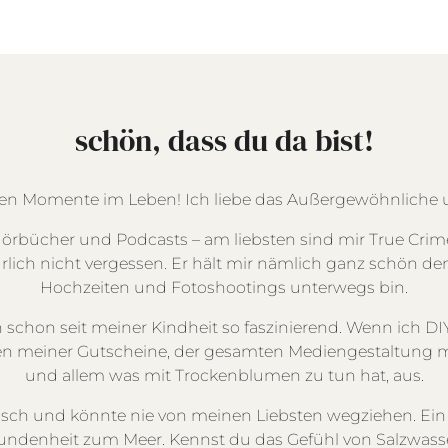
schön, dass du da bist!
ten Momente im Leben! Ich liebe das Außergewöhnliche u
Hörbücher und Podcasts – am liebsten sind mir True Crim
ch nicht vergessen. Er hält mir nämlich ganz schön den 
Hochzeiten und Fotoshootings unterwegs bin.
h schon seit meiner Kindheit so faszinierend. Wenn ich DIY 
ellen meiner Gutscheine, der gesamten Mediengestaltung
und allem was mit Trockenblumen zu tun hat, aus.
sch und könnte nie von meinen Liebsten wegziehen. Ein T
undenheit zum Meer. Kennst du das Gefühl von Salzwas