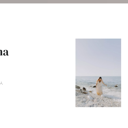
na
u,