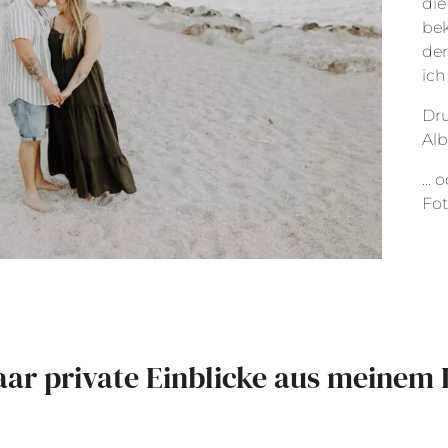
die
bek
der
ich
Dru
Alb
… o
Fot
aar private Einblicke aus meinem