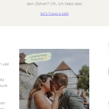
den Zehen? Oh, ich liebe das!
let’s have a talk
 viel
itz
eure
rden
enn