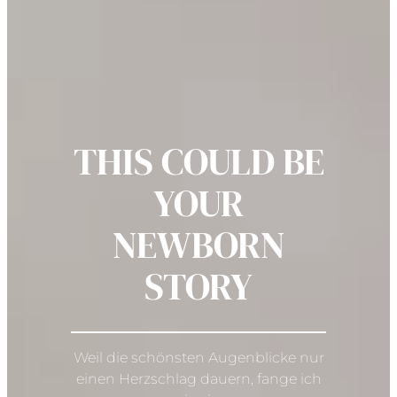
THIS COULD BE
YOUR
NEWBORN
STORY
Weil die schönsten Augenblicke nur
einen Herzschlag dauern, fange ich